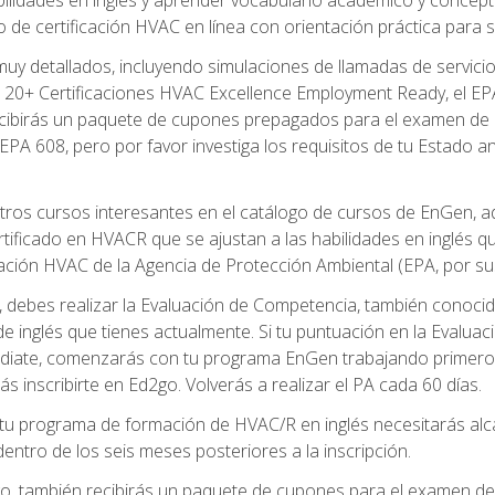
de certificación HVAC en línea con orientación práctica para se
uy detallados, incluyendo simulaciones de llamadas de servicio
 20+ Certificaciones HVAC Excellence Employment Ready, el EPA 
recibirás un paquete de cupones prepagados para el examen de
EPA 608, pero por favor investiga los requisitos de tu Estado a
ros cursos interesantes en el catálogo de cursos de EnGen, 
ificado en HVACR que se ajustan a las habilidades en inglés q
cación HVAC de la Agencia de Protección Ambiental (EPA, por sus 
debes realizar la Evaluación de Competencia, también conocida
 de inglés que tienes actualmente. Si tu puntuación en la Evalu
diate, comenzarás con tu programa EnGen trabajando primero e
ás inscribirte en Ed2go. Volverás a realizar el PA cada 60 días.
 programa de formación de HVAC/R en inglés necesitarás alcan
ntro de los seis meses posteriores a la inscripción.
d2go, también recibirás un paquete de cupones para el examen d