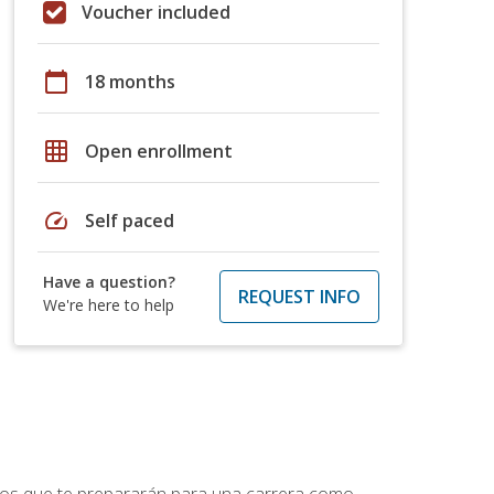
Voucher included
calendar_today
18 months
grid_on
Open enrollment
speed
Self paced
Have a question?
REQUEST INFO
We're here to help
ptos que te prepararán para una carrera como