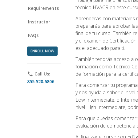
técnico HVACR en este curso 
Requirements
Aprenderás con materiales m
Instructor
prepararás para aprobar las
final de tu curso. También 
FAQs
y el examen de Certificación 
es el adecuado para ti.
ENROLL NOW
También tendrás acceso a ot
formación como Técnico Cert
de formación para la certifi
phone
Call Us:
855.520.6806
Para comenzar tu programa, 
y nos ayuda a saber el nivel
Low Intermediate, o Interme
nivel High Intermediate, podr
Para que puedas comenzar tu
evaluación de competencia de
Al finalizar el curso con E