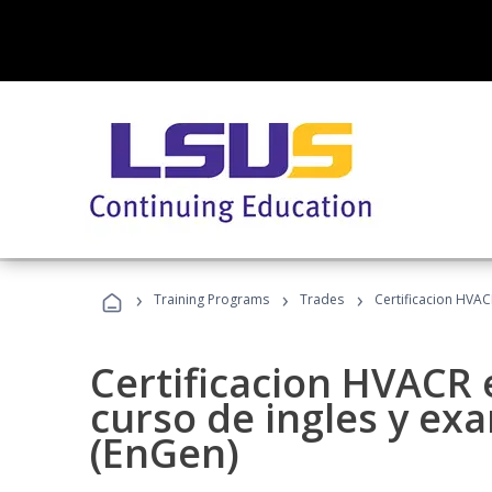
›
›
›
Training Programs
Trades
Certificacion HVAC
Certificacion HVACR 
curso de ingles y ex
(EnGen)