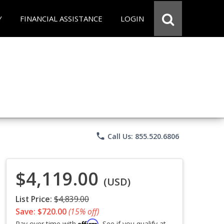
Y
FINANCIAL ASSISTANCE
LOGIN
phone
Call Us: 855.520.6806
$4,119.00
(USD)
List Price:
$4,839.00
Save: $720.00
(15% off)
Affirm
Pay over time with
. See if you qualify at