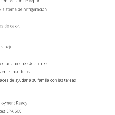
r compresión de vapor.
l sistema de refrigeración.
s de calor.
trabajo
o o un aumento de salario
s en el mundo real
es de ayudar a su familia con las tareas
ployment Ready
ntes EPA 608