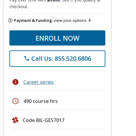
checkout.
Payment & Funding:
view your options
ENROLL NOW
Call Us: 855.520.6806
phone
info
Career series
schedule
490 course hrs
Code BIL-GES7017