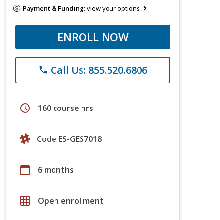
Payment & Funding:
view your options
ENROLL NOW
Call Us: 855.520.6806
phone
schedule
160 course hrs
Code ES-GES7018
calendar_today
6 months
grid_on
Open enrollment