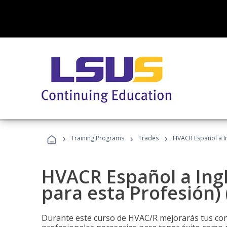
›
›
›
Training Programs
Trades
HVACR Español a In
HVACR Español a Ing
para esta Profesión)
Durante este curso de HVAC/R mejorarás tus cono