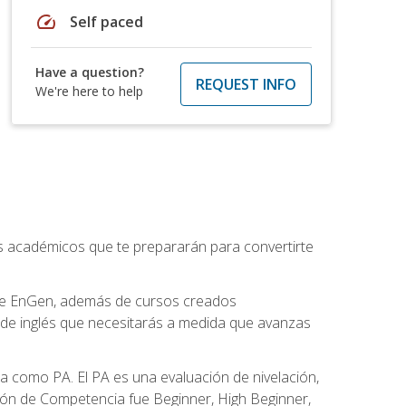
speed
Self paced
Have a question?
REQUEST INFO
We're here to help
os académicos que te prepararán para convertirte
 de EnGen, además de cursos creados
 de inglés que necesitarás a medida que avanzas
 como PA. El PA es una evaluación de nivelación,
ación de Competencia fue Beginner, High Beginner,