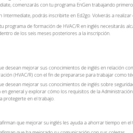
diate, comenzarás con tu programa EnGen trabajando primero e
 Intermediate, podrás inscribirte en Ed2go. Volverás a realizar 
 programa de formación de HVAC/R en inglés necesitarás alcan
ntro de los seis meses posteriores a la inscripción.
ue desean mejorar sus conocimientos de inglés en relación con l
ración (HVAC/R) con el fin de prepararse para trabajar como t
que desean mejorar sus conocimientos de inglés sobre seguridad
ia en general y explorar cómo los requisitos de la Administraci
a protegerte en el trabajo.
afirman que mejorar su inglés les ayuda a ahorrar tiempo en el 
 afirman que ha mejorado su comunicación con sus colegas