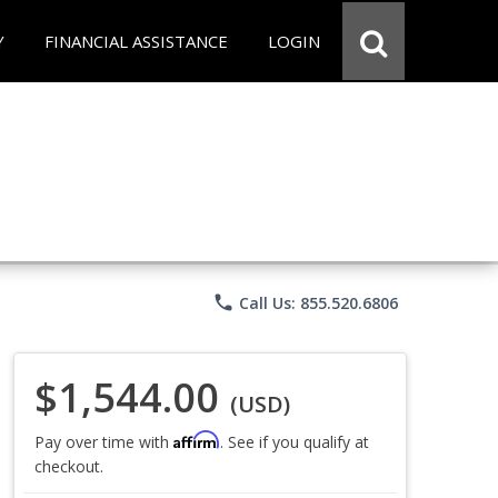
Y
FINANCIAL ASSISTANCE
LOGIN
phone
Call Us: 855.520.6806
$1,544.00
(USD)
Affirm
Pay over time with
. See if you qualify at
checkout.