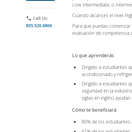
Low Intermediate, o Interme
Cuando alcances el nivel High
phone
Call Us:
855.520.6806
Para que puedas comenzar tu
evaluación de competencia de
Lo que aprenderás
Dirigido a estudiantes q
acondicionado y refrige
Dirigido a estudiantes 
seguridad en la industr
siglas en inglés) ayudan 
Cómo te beneficiará
80% de los estudiantes 
61% de los estudiantes