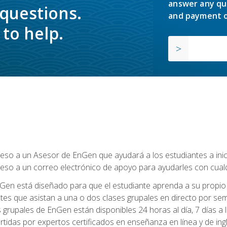
answer any qu
 questions.
and payment o
to help.
so a un Asesor de EnGen que ayudará a los estudiantes a inicia
eso a un correo electrónico de apoyo para ayudarles con cual
Gen está diseñado para que el estudiante aprenda a su propio 
ntes que asistan a una o dos clases grupales en directo por sem
es grupales de EnGen están disponibles 24 horas al día, 7 días a
tidas por expertos certificados en enseñanza en línea y de ing