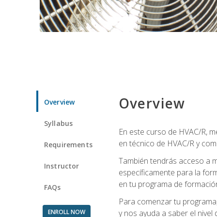
Overview
Overview
Syllabus
En este curso de HVAC/R, me
en técnico de HVAC/R y come
Requirements
También tendrás acceso a m
Instructor
específicamente para la for
en tu programa de formació
FAQs
Para comenzar tu programa, 
ENROLL NOW
y nos ayuda a saber el nivel