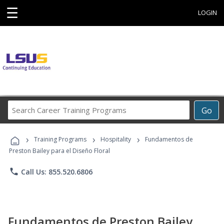
☰
LOGIN
Search
Go
Career
Training
›
›
›
Programs
Training Programs
Hospitality
Fundamentos de
Preston Bailey para el Diseño Floral
phone
Call Us: 855.520.6806
Fundamentos de Preston Bailey