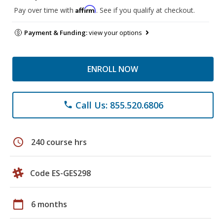
Affirm
Pay over time with
. See if you qualify at checkout.
Payment & Funding:
view your options
ENROLL NOW
Call Us: 855.520.6806
phone
schedule
240 course hrs
Code ES-GES298
calendar_today
6 months