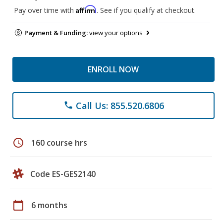
Affirm
Pay over time with
. See if you qualify at checkout.
Payment & Funding:
view your options
ENROLL NOW
Call Us: 855.520.6806
phone
schedule
160 course hrs
Code ES-GES2140
calendar_today
6 months