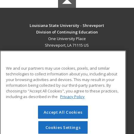
Louisiana State University - Shreveport
Division of Continuing Education
One University Place
Shreveport, LA 71115 US
MAIN CONTENT
Career Training
We and our partners may use cookies, pixels, and similar
technologies to collect information about you, including about
ADDITIONAL RESOURCES
your browsing activities and devices. This may result in your
information being collected by our third-party partners. By
Military
Student Blog
choosing to "Accept All Cookies", you agree to these practices,
Financial Assistance
including as described in the
Privacy Policy
Help
Accept All Cookies
© 2026 ed2go, a division of Cengage Learning. All rights
reserved. The material on this site cannot be reproduced or
redistributed unless you have obtained prior written
Cookies Settings
permission from Cengage Learning.
Privacy Policy