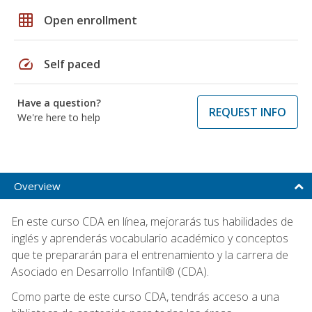
grid_on
Open enrollment
speed
Self paced
Have a question?
REQUEST INFO
We're here to help
Overview
En este curso CDA en línea, mejorarás tus habilidades de
inglés y aprenderás vocabulario académico y conceptos
que te prepararán para el entrenamiento y la carrera de
Asociado en Desarrollo Infantil® (CDA).
Como parte de este curso CDA, tendrás acceso a una