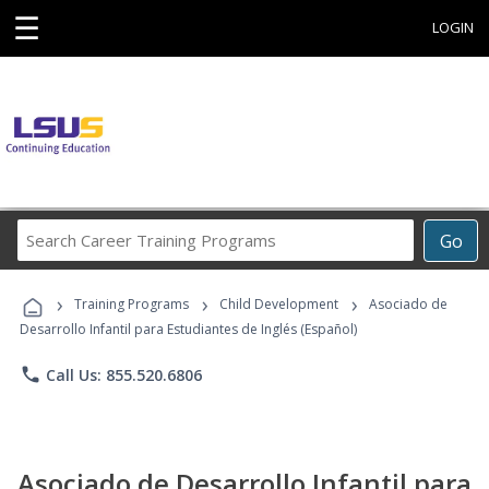
☰
LOGIN
Search
Go
Career
Training
›
›
›
Programs
Training Programs
Child Development
Asociado de
Desarrollo Infantil para Estudiantes de Inglés (Español)
phone
Call Us: 855.520.6806
Asociado de Desarrollo Infantil para