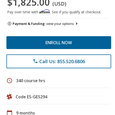
$1,825.00
(USD)
Affirm
Pay over time with
. See if you qualify at checkout.
Payment & Funding:
view your options
ENROLL NOW
Call Us: 855.520.6806
phone
schedule
340 course hrs
Code ES-GES294
calendar_today
9 months