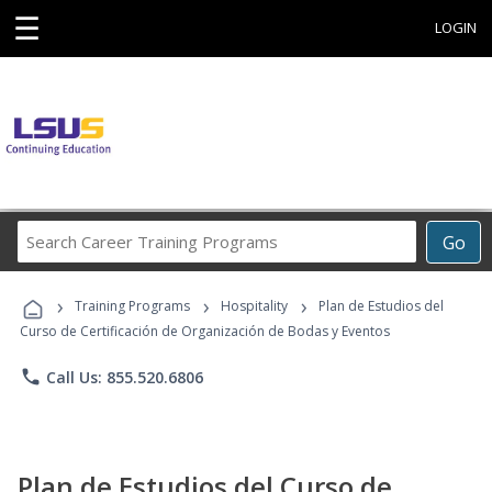
☰
LOGIN
Search
Go
Career
Training
›
›
›
Programs
Training Programs
Hospitality
Plan de Estudios del
Curso de Certificación de Organización de Bodas y Eventos
phone
Call Us: 855.520.6806
Plan de Estudios del Curso de