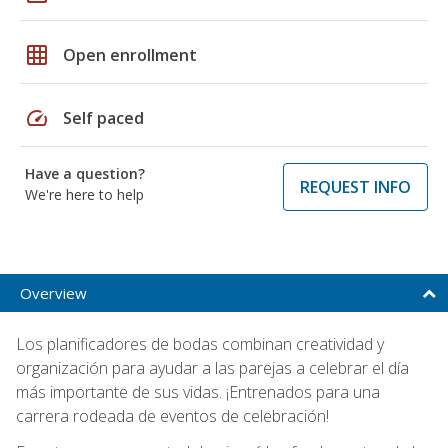
grid_on
Open enrollment
speed
Self paced
Have a question?
REQUEST INFO
We're here to help
Overview
Los planificadores de bodas combinan creatividad y
organización para ayudar a las parejas a celebrar el día
más importante de sus vidas. ¡Entrenados para una
carrera rodeada de eventos de celebración!