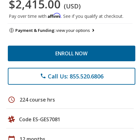
$2,415.00
(USD)
Affirm
Pay over time with
. See if you qualify at checkout.
Payment & Funding:
view your options
ENROLL NOW
Call Us: 855.520.6806
phone
schedule
224 course hrs
Code ES-GES7081
calendar_today
12 months