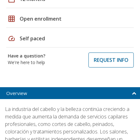
grid_on
Open enrollment
speed
Self paced
Have a question?
REQUEST INFO
We're here to help
Overview
La industria del cabello y la belleza continúa creciendo a
medida que aumenta la demanda de servicios capilares
profesionales, como cortes de cabello, peinados,
coloración y tratamientos personalizados. Los salones,
barberías y estilistas independientes desempeñan un