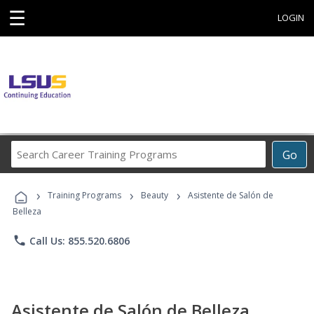
☰
LOGIN
Search
Go
Career
Training
›
›
›
Programs
Training Programs
Beauty
Asistente de Salón de
Belleza
phone
Call Us: 855.520.6806
Asistente de Salón de Belleza