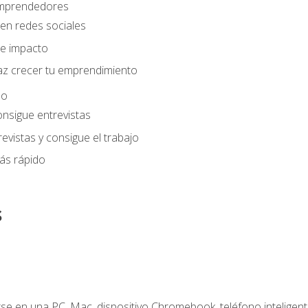
 emprendedores
en redes sociales
e impacto
az crecer tu emprendimiento
eo
onsigue entrevistas
evistas y consigue el trabajo
ás rápido
s
e en una PC, Mac, dispositivo Chromebook, teléfono inteligente