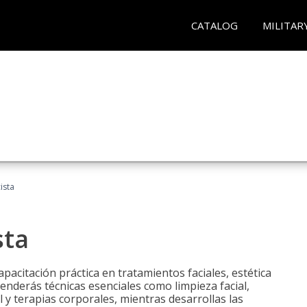
CATALOG
MILITAR
ista
sta
pacitación práctica en tratamientos faciales, estética
renderás técnicas esenciales como limpieza facial,
l y terapias corporales, mientras desarrollas las