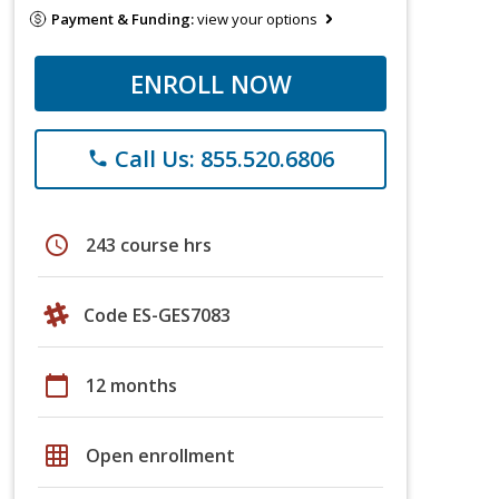
Payment & Funding:
view your options
ENROLL NOW
Call Us: 855.520.6806
phone
schedule
243 course hrs
Code ES-GES7083
calendar_today
12 months
grid_on
Open enrollment