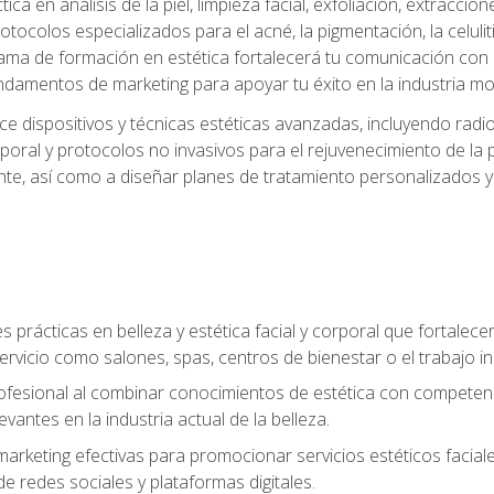
a en análisis de la piel, limpieza facial, exfoliación, extraccion
tocolos especializados para el acné, la pigmentación, la celulit
ma de formación en estética fortalecerá tu comunicación con lo
fundamentos de marketing para apoyar tu éxito en la industria mo
e dispositivos y técnicas estéticas avanzadas, incluyendo radio
oral y protocolos no invasivos para el rejuvenecimiento de la p
iente, así como a diseñar planes de tratamiento personalizados
 prácticas en belleza y estética facial y corporal que fortalecer
ervicio como salones, spas, centros de bienestar o el trabajo i
rofesional al combinar conocimientos de estética con competenci
vantes en la industria actual de la belleza.
arketing efectivas para promocionar servicios estéticos faciale
de redes sociales y plataformas digitales.