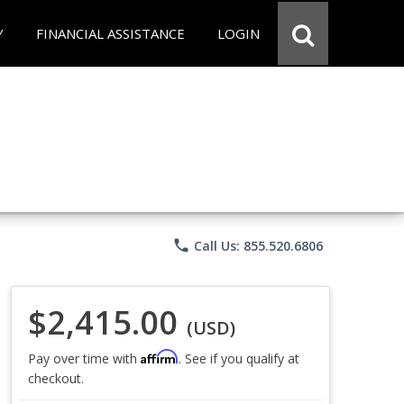
Y
FINANCIAL ASSISTANCE
LOGIN
phone
Call Us: 855.520.6806
$2,415.00
(USD)
Affirm
Pay over time with
. See if you qualify at
checkout.