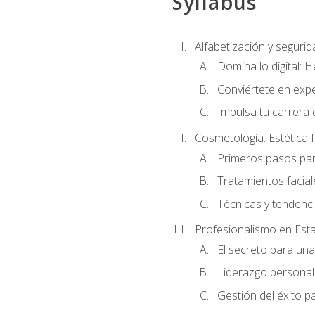
Syllabus
Alfabetización y segurida
Domina lo digital: 
Conviértete en expe
Impulsa tu carrera 
Cosmetología: Estética f
Primeros pasos par
Tratamientos facia
Técnicas y tendenc
Profesionalismo en Est
El secreto para un
Liderazgo personal 
Gestión del éxito p