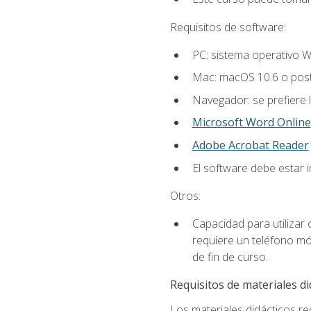
Requisitos de software:
PC: sistema operativo W
Mac: macOS 10.6 o post
Navegador: se prefiere 
Microsoft Word Online
Adobe Acrobat Reader
El software debe estar 
Otros:
Capacidad para utilizar
requiere un teléfono móv
de fin de curso.
Requisitos de materiales di
Los materiales didácticos req