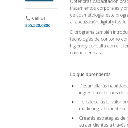
Obtendrás capacitación práctic
tratamientos corporales y pro
de cosmetología, este progra
phone
Call Us:
alfabetización digital y tus 
855.520.6806
El programa también introduc
tecnologías de contorno corp
higiene y consulta con el cl
cuidado en casa.
Lo que aprenderás:
Desarrollarás habilidades
ingreso a entornos de s
Fortalecerás tu valor p
marketing, altamente rele
Crearás estrategias de m
atraer clientes a través 